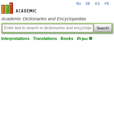
RU
DE
ES
FR
en-academic.com
Academic Dictionaries and Encyclopedias
Search!
Interpretations
Translations
Books
Игры ⚽