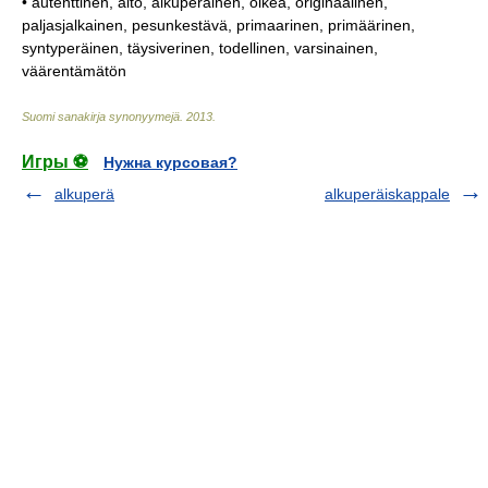
• autenttinen, aito, alkuperäinen, oikea, originaalinen,
paljasjalkainen, pesunkestävä, primaarinen, primäärinen,
syntyperäinen, täysiverinen, todellinen, varsinainen,
väärentämätön
Suomi sanakirja synonyymejä
.
2013
.
Игры ⚽
Нужна курсовая?
alkuperä
alkuperäiskappale