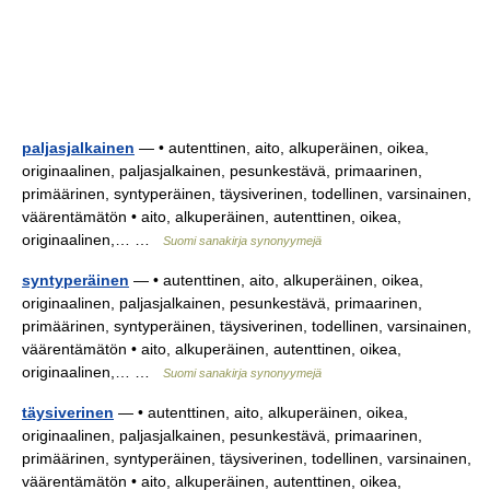
paljasjalkainen
— • autenttinen, aito, alkuperäinen, oikea,
originaalinen, paljasjalkainen, pesunkestävä, primaarinen,
primäärinen, syntyperäinen, täysiverinen, todellinen, varsinainen,
väärentämätön • aito, alkuperäinen, autenttinen, oikea,
originaalinen,… …
Suomi sanakirja synonyymejä
syntyperäinen
— • autenttinen, aito, alkuperäinen, oikea,
originaalinen, paljasjalkainen, pesunkestävä, primaarinen,
primäärinen, syntyperäinen, täysiverinen, todellinen, varsinainen,
väärentämätön • aito, alkuperäinen, autenttinen, oikea,
originaalinen,… …
Suomi sanakirja synonyymejä
täysiverinen
— • autenttinen, aito, alkuperäinen, oikea,
originaalinen, paljasjalkainen, pesunkestävä, primaarinen,
primäärinen, syntyperäinen, täysiverinen, todellinen, varsinainen,
väärentämätön • aito, alkuperäinen, autenttinen, oikea,